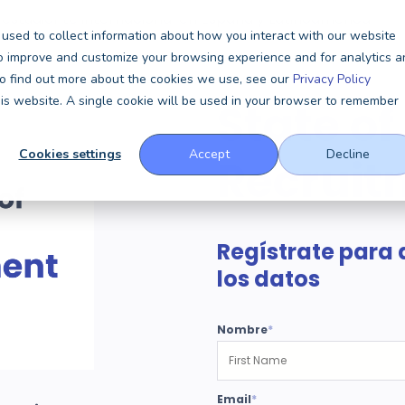
estudiante internacional en España y Latinoamérica
used to collect information about how you interact with our website
to improve and customize your browsing experience and for analytics a
 To find out more about the cookies we use, see our
Privacy Policy
this website. A single cookie will be used in your browser to remember
State of
Cookies settings
Accept
Decline
Recruit
Regístrate para 
los datos
Nombre
*
Email
*