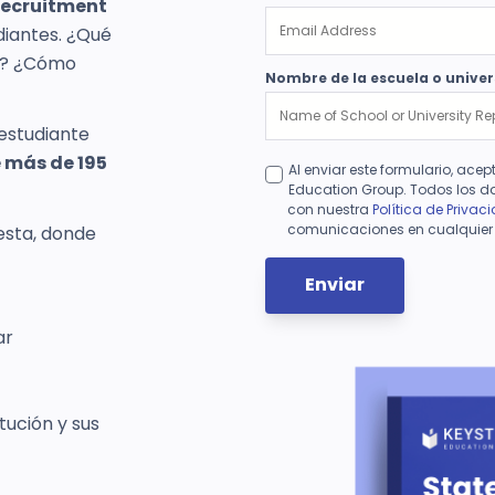
Recruitment
diantes. ¿Qué
ro? ¿Cómo
Nombre de la escuela o unive
 estudiante
 más de 195
Al enviar este formulario, ace
Education Group. Todos los d
con nuestra
Política de Privac
comunicaciones en cualquie
esta, donde
ar
tución y sus