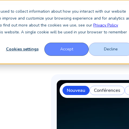
used to collect information about how you interact with our website
to improve and customize your browsing experience and for analytics a
ces
À propos
Ressources
Actualités et analyses
 To find out more about the cookies we use, see our
Privacy Policy
this website. A single cookie will be used in your browser to remember
Cookies settings
Accept
Decline
Nouveau
Conférences