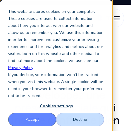
This website stores cookies on your computer.
These cookies are used to collect information
about how you interact with our website and
allow us to remember you. We use this information
Marketing pour l'enseignement supérieur
in order to improve and customize your browsing
Marketing sur les réseaux sociaux
experience and for analytics and metrics about our
visitors both on this website and other media. To
find out more about the cookies we use, see our
Privacy Policy
Marketing sur les réseaux sociaux
If you decline, your information won’t be tracked
when you visit this website. A single cookie will be
used in your browser to remember your preference
Développez une
not to be tracked.
présence sociale
qui
Cookies settings
inspire confiance bien
Accept
Decline