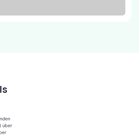
ls
enden
t über
ber