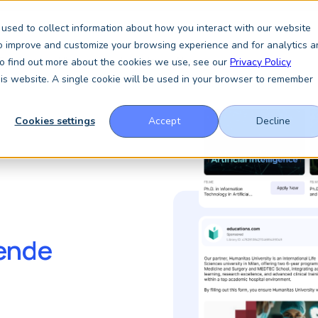
used to collect information about how you interact with our website
to improve and customize your browsing experience and for analytics a
Services
Über uns
Insights
News
 To find out more about the cookies we use, see our
Privacy Policy
this website. A single cookie will be used in your browser to remember
Cookies settings
Accept
Decline
ende