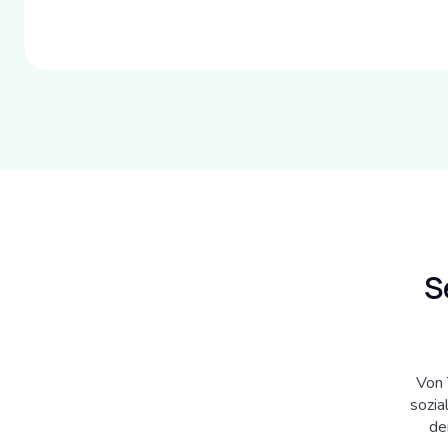
S
Von 
sozia
de