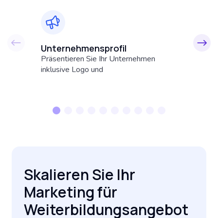
Unternehmensprofil
K
Präsentieren Sie Ihr Unternehmen
Pr
inklusive Logo und
In
Weiterbildungsangeboten auf unseren
ge
Plattformen.
be
Skalieren Sie Ihr
Marketing für
Weiterbildungsangebot