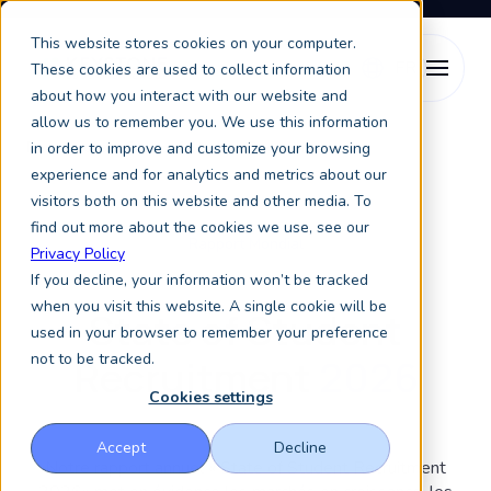
This website stores cookies on your computer.
These cookies are used to collect information
about how you interact with our website and
allow us to remember you. We use this information
Ressources
State of Student Recruitment
in order to improve and customize your browsing
experience and for analytics and metrics about our
visitors both on this website and other media. To
find out more about the cookies we use, see our
Rapport Mondial
Privacy Policy
If you decline, your information won’t be tracked
when you visit this website. A single cookie will be
State of Student
used in your browser to remember your preference
not to be tracked.
Recruitment
2026
Cookies settings
Accept
Decline
Notre rapport annuel « State of Student Recruitment