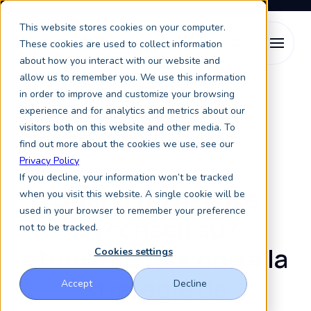
This website stores cookies on your computer.
These cookies are used to collect information
about how you interact with our website and
allow us to remember you. We use this information
Placement étudiant
Études à l’étranger
in order to improve and customize your browsing
experience and for analytics and metrics about our
visitors both on this website and other media. To
find out more about the cookies we use, see our
Agence d’études à l’étranger
Privacy Policy
If you decline, your information won’t be tracked
Quand l'expertise
when you visit this website. A single cookie will be
used in your browser to remember your preference
en
conseil aux
not to be tracked.
étudiants
rencontre la
Cookies settings
stratégie de
Accept
Decline