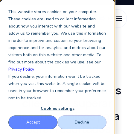
This website stores cookies on your computer.
These cookies are used to collect information
about how you interact with our website and
allow us to remember you. We use this information
Recursos
Casos de Éxito de Clientes
in order to improve and customize your browsing
experience and for analytics and metrics about our
visitors both on this website and other media. To
find out more about the cookies we use, see our
Casos de Éxito de Clientes
Privacy Policy
If you decline, your information won’t be tracked
when you visit this website. A single cookie will be
Ayudando a nuestros
used in your browser to remember your preference
not to be tracked.
clientes a superar
Cookies settings
desafíos únicos para
Accept
Decline
lograr resultados