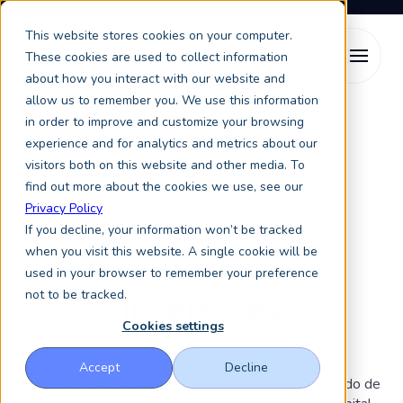
This website stores cookies on your computer.
These cookies are used to collect information
about how you interact with our website and
allow us to remember you. We use this information
Sobre nosotros
Relaciones con inversores
in order to improve and customize your browsing
experience and for analytics and metrics about our
visitors both on this website and other media. To
find out more about the cookies we use, see our
Para inversores
Privacy Policy
If you decline, your information won’t be tracked
when you visit this website. A single cookie will be
Relaciones con
used in your browser to remember your preference
not to be tracked.
inversores
Cookies settings
Accept
Decline
Con sede en Oslo, Noruega, contamos con el respaldo de