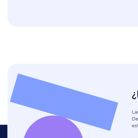
¿
La
De
es