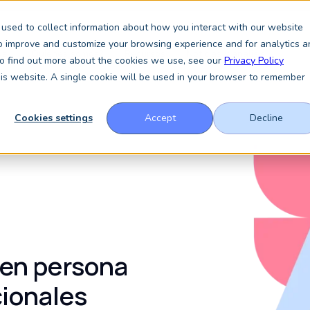
used to collect information about how you interact with our website
to improve and customize your browsing experience and for analytics a
os
¿Quiénes somos?
Recursos
Noticias y análisis
 To find out more about the cookies we use, see our
Privacy Policy
this website. A single cookie will be used in your browser to remember
Cookies settings
Accept
Decline
 en persona
cionales