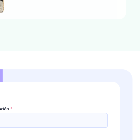
ación
*