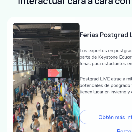
Interactuar cara a cara c
Ferias Postgrad 
Los expertos en postgra
parte de Keystone Educat
ferias para estudiantes e
Postgrad LIVE atrae a mi
potenciales de posgrado y
tienen lugar en invierno y
Obtén más in
Postg