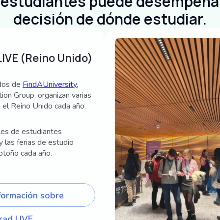
on estudiantes puede desempeñar
decisión de dónde estudiar.
LIVE (Reino Unido)
dos de
FindAUniversity
,
ion Group, organizan varias
n el Reino Unido cada año.
les de estudiantes
 las ferias de estudio
 otoño cada año.
formación sobre
rad LIVE