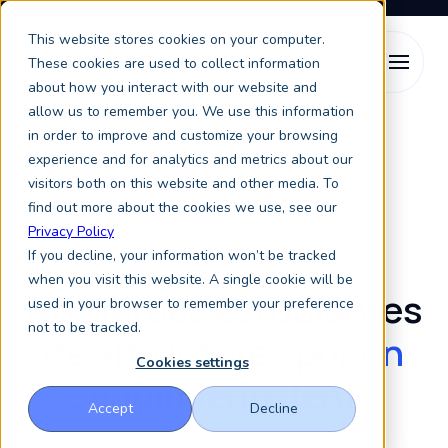
This website stores cookies on your computer.
These cookies are used to collect information
about how you interact with our website and
allow us to remember you. We use this information
Marketing para Educación Superior
in order to improve and customize your browsing
Acompañamiento de Leads Estudiantes
experience and for analytics and metrics about our
visitors both on this website and other media. To
find out more about the cookies we use, see our
Keystone Apply
Privacy Policy
If you decline, your information won’t be tracked
when you visit this website. A single cookie will be
No pierdas estudiantes
used in your browser to remember your preference
not to be tracked.
de alto interés por
un
Cookies settings
seguimiento lento
Accept
Decline