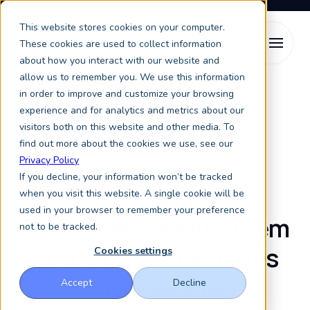
This website stores cookies on your computer.
These cookies are used to collect information
about how you interact with our website and
allow us to remember you. We use this information
Hochschulmarketing
Campus Stories
in order to improve and customize your browsing
experience and for analytics and metrics about our
visitors both on this website and other media. To
find out more about the cookies we use, see our
Campus Stories
Privacy Policy
If you decline, your information won’t be tracked
Gewinnen Sie
when you visit this website. A single cookie will be
used in your browser to remember your preference
Studierende mit einem
not to be tracked.
ersten Einblick in das
Cookies settings
Campusleben
Accept
Decline