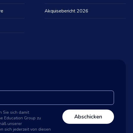
re
Akquisebericht 2026
 Sie sich damit
ne Education Group zu
mäß unserer
n sich jederzeit von diesen