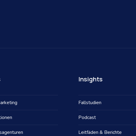
s
Insights
arketing
Fallstudien
tionen
Podcast
gsagenturen
Leitfäden & Berichte