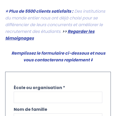
⭐ Plus de 5500 clients satisfaits :
Des institutions
du monde entier nous ont déjà choisi pour se
différencier de leurs concurrents et améliorer le
recrutement des étudiants.
>>
Regarder les
témoignages
Remplissez le formulaire ci-dessous et nous
vous contacterons rapidement
⬇️
École ou organisation
*
Nom de famille