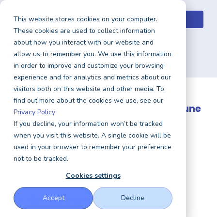
Services de Marketing pour l'Enseignement
This website stores cookies on your computer.
Supérieur
These cookies are used to collect information
about how you interact with our website and
Demander un appel
allow us to remember you. We use this information
in order to improve and customize your browsing
experience and for analytics and metrics about our
visitors both on this website and other media. To
find out more about the cookies we use, see our
Vous représentez une université ou une
Privacy Policy
école?
If you decline, your information won’t be tracked
when you visit this website. A single cookie will be
Prenez rendez-vous pour découvrir
comment nous pouvons vous aider à :
used in your browser to remember your preference
not to be tracked.
Promouvoir votre établissement et vos
Cookies settings
programmes à l'échelle internationale
Accept
Decline
Être visible sur les principaux moteurs de
recherche dans
plus de 33 langues
.